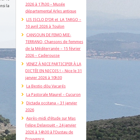
2026 à 17h30 – Musée
nsi la
départemental Arles antique
LIS ISCLO D’OR et LA TARGO –
10 avril 2026 à Toulon
CANSOUN DE FEMO MIE-
TERRANO, Chansons de femmes
de la Méditerranée – 15 février
2026 – Caderousse
VENEZ À NICE PARTICIPER À LA
DICTÉE EN NIÇOIS ! – Nice le 31
janvier 2026 à 10h30
La Bestio dòu Vacarés
La Pastorale Maurel – Cucuron
Dictada occitana – 31 janvier
2026
Après-midi d’étude sur Mas
Felipe Delavouët – 24 janvier
2026 à 14h30 à l’Oustau de
Prouvenço