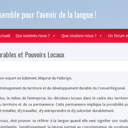
semble pour l'avenir de la langue !
ccueil
Qui sommes-nous ?
Que voulons-nous ?
Un forum e
rables et Pouvoirs Locaux
ion-expert en bâtiment, Majoral du Felibrige.
l’aménagement du territoire et du développement durable du Conseil Régional.
élus, le milieu de l’entreprise, les décideurs locaux dans le cadre des territoir
 territoire et de sa permanence. Cette permanence implique la possibilité p
st installée, d’y travailler, d’y entreprendre et d’y subsister durablement.
essus, doit pouvoir se référer à la langue quand elle veut signifier son souh
t implantée. Symétriquement, la langue permet au consommateur de positionn