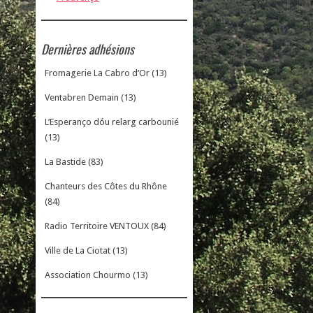
Dernières adhésions
Fromagerie La Cabro d’Or (13)
Ventabren Demain (13)
L’Esperanço dóu relarg carbounié
(13)
La Bastide (83)
Chanteurs des Côtes du Rhône
(84)
Radio Territoire VENTOUX (84)
Ville de La Ciotat (13)
Association Chourmo (13)