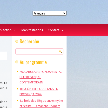
Choisir
une
langue
n action
Manifestations
Contact
Recherche
Au programme
VOCABULAIRE FONDAMENTAL
DU PROVENÇAL
CONTEMPORAIN
es. La
our la
RESCÒNTRES OCCITANS EN
PROVENÇA 2026
Le bois des Sièges entre mythe
ait de
et réalité – Dimanche 15 mars
er le