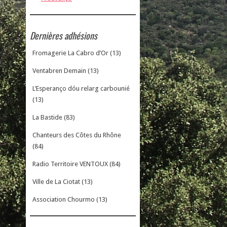
Dernières adhésions
Fromagerie La Cabro d’Or (13)
Ventabren Demain (13)
L’Esperanço dóu relarg carbounié
(13)
La Bastide (83)
Chanteurs des Côtes du Rhône
(84)
Radio Territoire VENTOUX (84)
Ville de La Ciotat (13)
Association Chourmo (13)