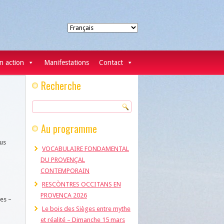
Choisir
une
langue
n action
Manifestations
Contact
Recherche
Au programme
ous
VOCABULAIRE FONDAMENTAL
DU PROVENÇAL
CONTEMPORAIN
RESCÒNTRES OCCITANS EN
PROVENÇA 2026
es –
Le bois des Sièges entre mythe
et réalité – Dimanche 15 mars