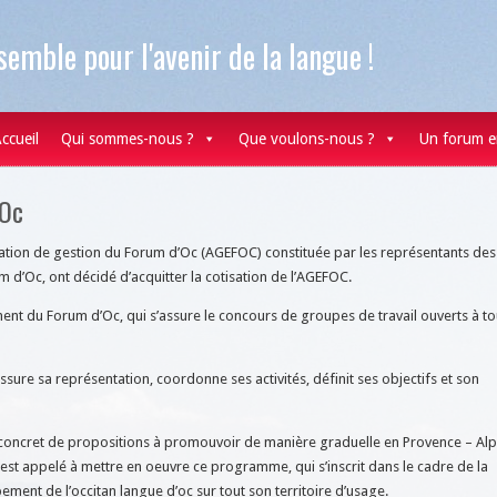
semble pour l'avenir de la langue !
ccueil
Qui sommes-nous ?
Que voulons-nous ?
Un forum e
’Oc
ation de gestion du Forum d’Oc (AGEFOC) constituée par les représentants des
 d’Oc, ont décidé d’acquitter la cotisation de l’AGEFOC.
ent du Forum d’Oc, qui s’assure le concours de groupes de travail ouverts à t
sure sa représentation, coordonne ses activités, définit ses objectifs et son
oncret de propositions à promouvoir de manière graduelle en Provence – Alp
t appelé à mettre en oeuvre ce programme, qui s’inscrit dans le cadre de la
ment de l’occitan langue d’oc sur tout son territoire d’usage.