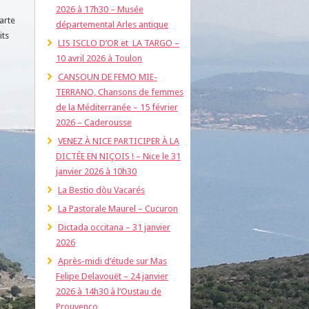
2026 à 17h30 – Musée
arte
départemental Arles antique
its
LIS ISCLO D’OR et LA TARGO –
10 avril 2026 à Toulon
CANSOUN DE FEMO MIE-
TERRANO, Chansons de femmes
de la Méditerranée – 15 février
2026 – Caderousse
VENEZ À NICE PARTICIPER À LA
DICTÉE EN NIÇOIS ! – Nice le 31
janvier 2026 à 10h30
La Bestio dòu Vacarés
La Pastorale Maurel – Cucuron
Dictada occitana – 31 janvier
2026
Après-midi d’étude sur Mas
Felipe Delavouët – 24 janvier
2026 à 14h30 à l’Oustau de
Prouvenço