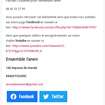
Pascale Costantini pour l’ensemble i’anen
06 42 53 27 95
Vous pouvez retrouver cet évènement ainsi que toutes nos activités
sur notre page
Facebook
en suivant ce
lien :
https://www.facebook.com/profile.php?id=100063494619767
Ainsi que quelques vidéos et enregistrements sur notre
chaîne
Youtube
en suivant ce
lien :
https://www.youtube.com/channel/UC-
B7Z1F6jgosSTHThWmfH_A
Ensemble i’anen
142 impasse du muraïe
84420 PIOLENC
ensembleianen@gmail.com
Facebook
Twitter