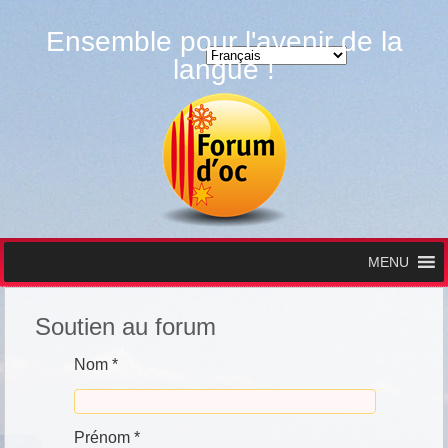
Ensemble pour l'avenir de la
Choisir une langue
langue !
MENU
Soutien au forum
Nom *
Prénom *