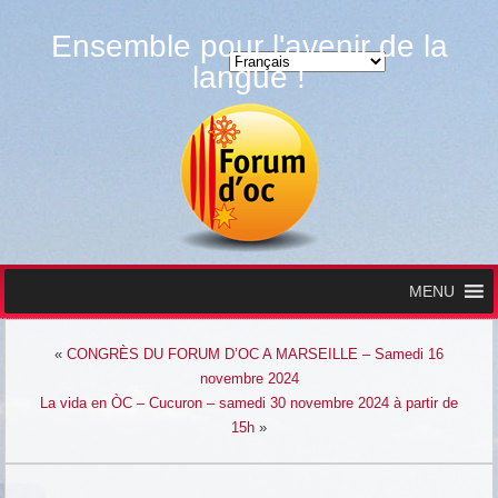
Ensemble pour l'avenir de la
Choisir une langue
langue !
MENU
«
CONGRÈS DU FORUM D’OC A MARSEILLE – Samedi 16
novembre 2024
La vida en ÒC – Cucuron – samedi 30 novembre 2024 à partir de
15h
»